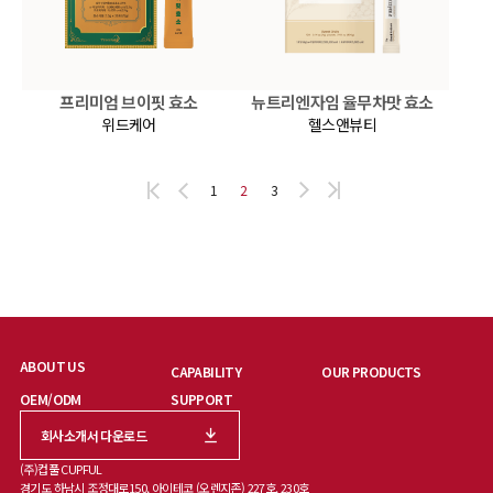
프리미엄 브이핏 효소
뉴트리엔자임 율무차맛 효소
위드케어
헬스앤뷰티
1
2
3
ABOUT US
CAPABILITY
OUR PRODUCTS
OEM/ODM
SUPPORT
회사소개서 다운로드
(주)컵풀 CUPFUL
경기도 하남시 조정대로150, 아이테코 (오렌지존) 227호, 230호