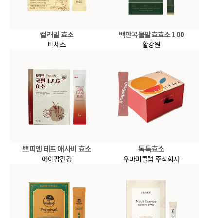
컬러밀 효소
백만곡물발효효소 100
비세스
활강원
쁘띠엔 테프 애사비 효소
톡톡효소
에이팜건강
우마미클럽 주식회사