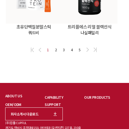
초유단백질분말스틱
트리플에스 리얼 블랙선식
쿼드비
나실패밀리
1
2
3
4
5
ABOUT US
CAPABILITY
OUR PRODUCTS
OEM/ODM
SUPPORT
회사소개서 다운로드
(주)컵풀 CUPFUL
경기도 하남시 조정대로150, 아이테코 (오렌지존) 227호, 230호