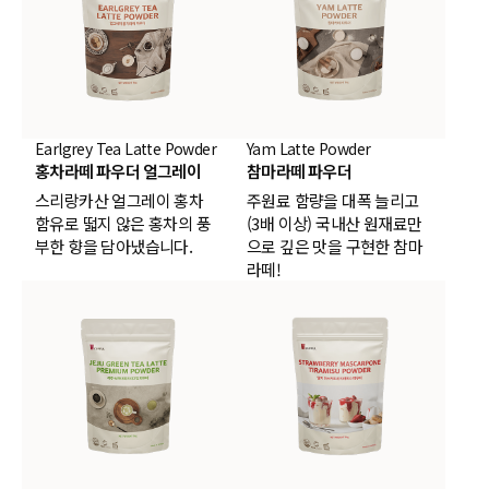
Earlgrey Tea Latte Powder
Yam Latte Powder
홍차라떼 파우더 얼그레이
참마라떼 파우더
스리랑카산 얼그레이 홍차
주원료 함량을 대폭 늘리고
함유로 떫지 않은 홍차의 풍
(3배 이상) 국내산 원재료만
부한 향을 담아냈습니다.
으로 깊은 맛을 구현한 참마
라떼!