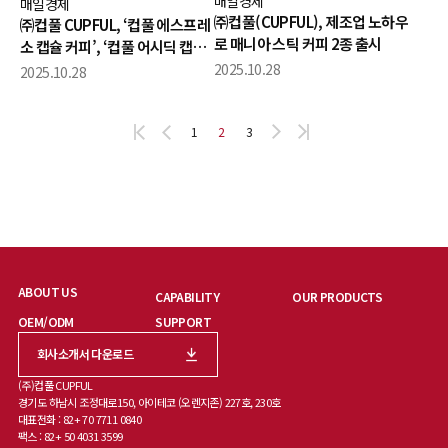
매일경제
매일경제
㈜컵풀(CUPFUL), 제조업 노하우
㈜컵풀 CUPFUL, ‘컵풀 에스프레
로 매니아 스틱 커피 2종 출시
소 캡슐 커피’, ‘컵풀 어시딕 캡슐
커피’ 2종 출시
2025.10.28
2025.10.28
1
2
3
ABOUT US
CAPABILITY
OUR PRODUCTS
OEM/ODM
SUPPORT
회사소개서 다운로드
(주)컵풀 CUPFUL
경기도 하남시 조정대로150, 아이테코 (오렌지존) 227호, 230호
대표전화 : 82+ 70 7711 0840
팩스 : 82+ 50 4031 3599