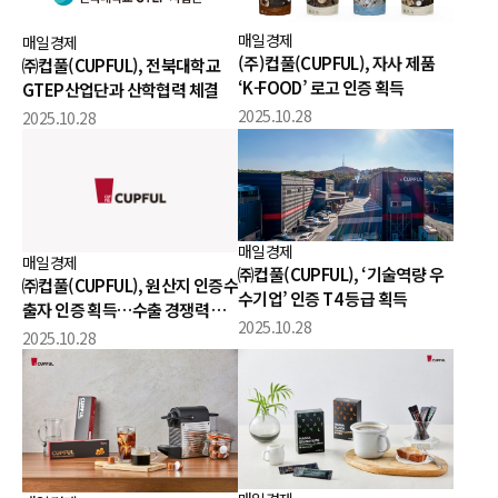
매일경제
매일경제
(주)컵풀(CUPFUL), 자사 제품
㈜컵풀(CUPFUL), 전북대학교
‘K-FOOD’ 로고 인증 획득
GTEP산업단과 산학협력 체결
2025.10.28
2025.10.28
매일경제
매일경제
㈜컵풀(CUPFUL), ‘기술역량 우
㈜컵풀(CUPFUL), 원산지 인증수
수기업’ 인증 T4 등급 획득
출자 인증 획득…수출 경쟁력 강
2025.10.28
화 본격화
2025.10.28