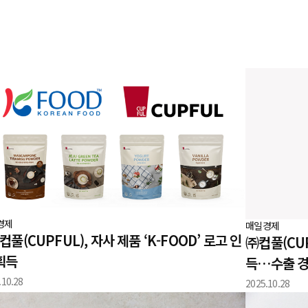
경제
매일경제
)컵풀(CUPFUL), 자사 제품 ‘K-FOOD’ 로고 인
㈜컵풀(CU
획득
득…수출 경
.10.28
2025.10.28