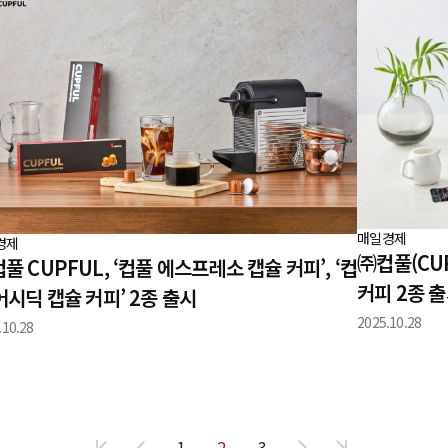
매일경제
경제
㈜컵풀(CU
풀 CUPFUL, ‘컵풀 에스프레소 캡슐 커피’, ‘컵
커피 2종 
어시딕 캡슐 커피’ 2종 출시
2025.10.28
.10.28
1
2
3