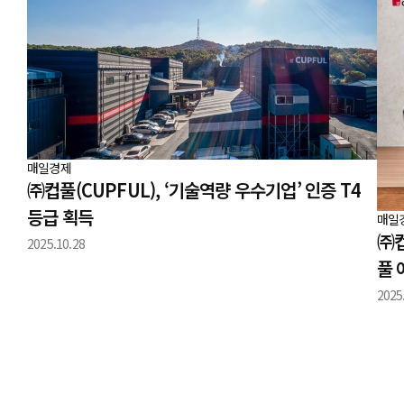
매일경제
㈜컵풀(CUPFUL), ‘기술역량 우수기업’ 인증 T4
등급 획득
매일
㈜컵
2025.10.28
풀 
2025