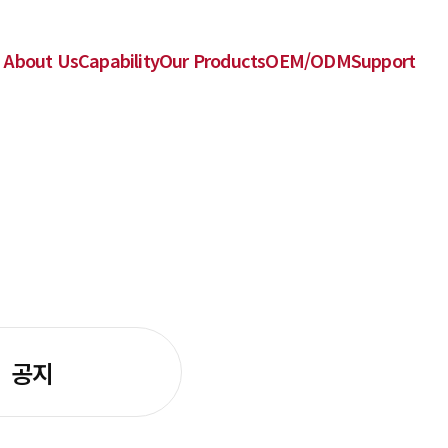
About Us
Capability
Our Products
OEM/ODM
Support
공지