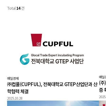
Total
14
건
매일
매일경제
(주
㈜컵풀(CUPFUL), 전북대학교 GTEP산업단과 산
증 
학협력 체결
2025
2025.10.28