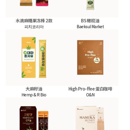
水滴麻糬果冻棒 2款
BS 橄榄油
피치코리아
Baeksul Market
大麻籽油
High Pro-ffee 蛋白咖啡
Hemp & R Bio
O&N