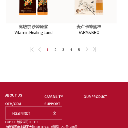
高敏京 沙棘原浆
麦卢卡蜂蜜棒
Vitamin Healing Land
FARM&BRO
1
2
3
4
5
ABOUT US
CAPABILITY
OUR PRODUCT
OEM/ODM
SUPPORT
下载公司简介
CUPFUL 有限公司 CUPFUL
京畿道河南市朝正大路150, ITECO（橙区）227号, 230号